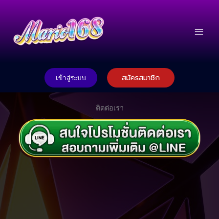
Skip
to
content
สมัครสมาชิก
เข้าสู่ระบบ
ติดต่อเรา